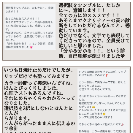
選択肢をシンプルに、たしか
に〜、意識します！！
全ての方におススメです！！
あそこまでクオリティーの高い診
断をしていただけるなんてと、感
動しています。
色だけでなく、文字でも表現して
くださっているので、全員受けて
欲しいと思いました。
「分かる分かる！！」という診
断、自己理解が深まりました💖
いつも日焼け止めだけでしたが、
リップだけでも塗ってみます❣️
カラー診断って奥深いんですね、
ほんとびっくりしました。
心理テストもあるんですね。
それにめちゃくちゃわかる〜って
なりました。
選択肢を2択にしないとほんとに
こんが
らがります。
こんがらがったまま人に伝えるの
で余計