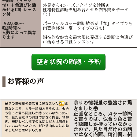
ー診断（データ
＝＝＝＝＝＝＝＝＝＝＝＝＝＝
付）＋色選びに活
外見から4シーズンタイプを診断★
かせる口紅レッス
性格特性診断を組み合わせた内外美をデータ
ン付
化！
¥22,000〜
パーソナルカラー診断結果が「春」タイプでも
約2時間〜
内面性格が「夏」タイプの方も!
人数によって異な
ります
潜在的な魅力を最大限に発揮する診断と色選び
に活かせる口紅レッスン付
空き状況の確認・予約
お客様の声
余りの情報量の豊富さに驚
きました😳
正直なところ、カラー診断
と言うのは、似合う色と言
う認識しか持っていなかっ
たので、見た目だけのお話
ではなく内面、精神面、細