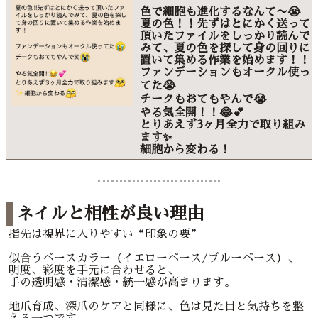
色で細胞も進化するなんて〜😭
夏の色！！先ずはとにかく送って
頂いたファイルをしっかり読んで
みて、夏の色を探して身の回りに
置いて集める作業を始めます！！
ファンデーションもオークル使っ
てた😭
チークもおてもやんで😭
やる気全開！！😂💕
とりあえず3ヶ月全力で取り組み
ます✨
細胞から変わる！
ネイルと相性が良い理由
指先は視界に入りやすい“印象の要”
似合うベースカラー（イエローベース/ブルーベース）、
明度、彩度を手元に合わせると、
手の透明感・清潔感・統一感が高まります。
地爪育成、深爪のケアと同様に、色は見た目と気持ちを整