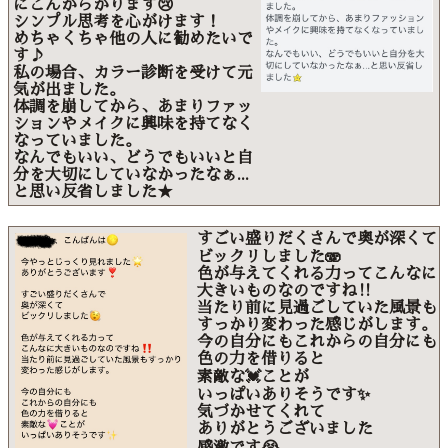
にこんがらがります😢
シンプル思考を心がけます！
めちゃくちゃ他の人に勧めたいで
す♪
私の場合、カラー診断を受けて元
気が出ました。
体調を崩してから、あまりファッ
ションやメイクに興味を持てなく
なっていました。
なんでもいい、どうでもいいと自
分を大切にしていなかったなぁ...
と思い反省しました★
すごい盛りだくさんで奥が深くて
ビックリしました🫨
色が与えてくれる力ってこんなに
大きいものなのですね‼️
当たり前に見過ごしていた風景も
すっかり変わった感じがします。
今の自分にもこれからの自分にも
色の力を借りると
素敵な💓ことが
いっぱいありそうです✨
気づかせてくれて
ありがとうございました
感激です😭