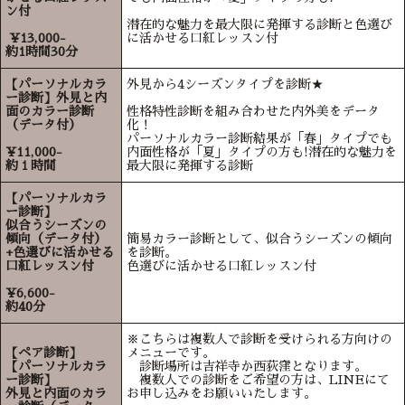
ン付
潜在的な魅力を最大限に発揮する診断と色選び
¥13,000-
に活かせる口紅レッスン付
約1時間30分
【パーソナルカラ
外見から4シーズンタイプを診断★
ー診断】外見と内
面のカラー診断
性格特性診断を組み合わせた内外美をデータ
（データ付）
化！
パーソナルカラー診断結果が「春」タイプでも
¥11,000-
内面性格が「夏」タイプの方も!潜在的な魅力を
約１時間
最大限に発揮する診断
【パーソナルカラ
ー診断】
似合うシーズンの
傾向（データ付）
簡易カラー診断として、似合うシーズンの傾向
+色選びに活かせる
を診断。
口紅レッスン付
色選びに活かせる口紅レッスン付
¥6,600-
約40分
※こちらは複数人で診断を受けられる方向けの
【ペア診断】
メニューです。
【パーソナルカラ
診断場所は吉祥寺か西荻窪となります。
ー診断】
複数人での診断をご希望の方は、LINEにて
外見と内面のカラ
お申し込みをお願いいたします。