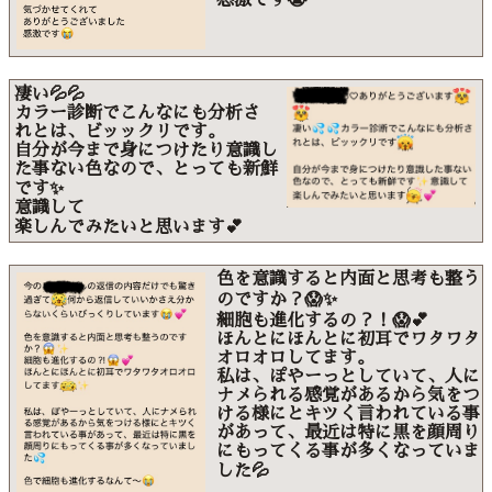
凄い💦💦
カラー診断でこんなにも分析さ
れとは、ビッックリです。
自分が今まで身につけたり意識し
た事ない色なので、とっても新鮮
です✨
意識して
楽しんでみたいと思います💕
色を意識すると内面と思考も整う
のですか？😱✨
細胞も進化するの？！😱💕
ほんとにほんとに初耳でワタワタ
オロオロしてます。
私は、ぽやーっとしていて、人に
ナメられる感覚があるから気をつ
ける様にとキツく言われている事
があって、最近は特に黒を顔周り
にもってくる事が多くなっていま
した💦