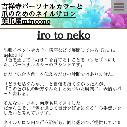
T
吉祥寺パーソナルカラーと
o
爪のためのネイルサロン
g
g
美爪屋mincono
l
e
n
iro to neko
a
v
i
g
出張イベントやカラー講座などで展開している『iro to
a
neko』は、
t
「色を通じて“好き”を育てる」ことをコンセプトにし
i
o
た、パーソナルカラーのブランドです。
n
ただ“似合う色”を伝えるだけの診断ではありません。
「どうせ私なんか…」と自信を持てなかった人が、
「この色が私の味方なんだ」と気づいた瞬間に、表情がパ
ッと変わる。
そんなシーンを、何度も見てきました。
だからこそ、“色を通じて自分を好きになる”お手伝いを
したいと考えています。
ネイルサロン内で行う診断も、同じ想いでご提供していま