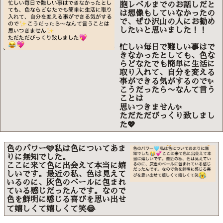
胞レベルまでのお話しだと
は想像もしていなかったの
で、ぜひ沢山の人にお勧め
したいと思いました！！
忙しい毎日で難しい事はで
きなかったとしても、色な
らどなたでも簡単に生活に
取り入れて、自分を変える
事ができる気がするので✨
こうだったら〜なんて言う
ことは
思いつきません✨
ただただびっくり致しまし
た💖
色のパワー🩵私は色についてあま
りに無知でした。
ここに来て色に出会えて本当に嬉
しいです。最近の私、色は見えて
いるのに、灰色のベールに包まれ
ている感じだったんです。なので
色を鮮明に感じる喜びを思い出せ
て嬉しくて嬉しくて笑😂